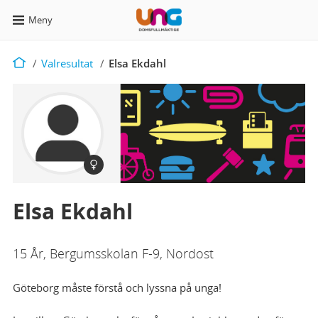
Meny
Valresultat
Start
Start
/
Valresultat
/
Elsa Ekdahl
Kvinna
Elsa Ekdahl
15 År, Bergumsskolan F-9, Nordost
Göteborg måste förstå och lyssna på unga!